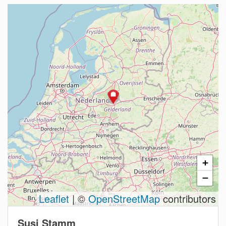
+
−
Leaflet
| ©
OpenStreetMap
contributors
Susi Stamm