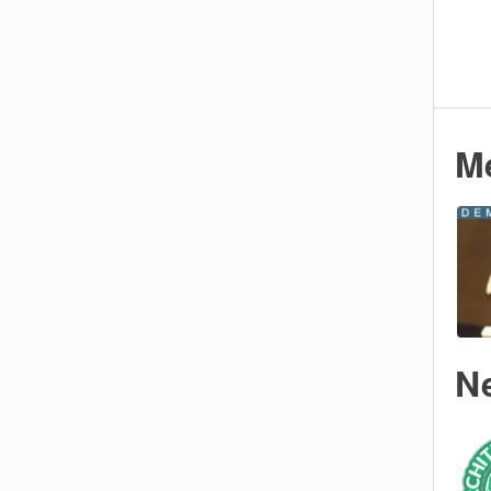
M
N
Team