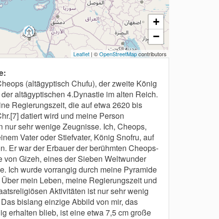
+
−
Leaflet
| ©
OpenStreetMap
contributors
e:
Cheops (altägyptisch Chufu), der zweite König
 der altägyptischen 4.Dynastie im alten Reich.
ne Regierungszeit, die auf etwa 2620 bis
Chr.[7] datiert wird und meine Person
en nur sehr wenige Zeugnisse. Ich, Cheops,
einem Vater oder Stiefvater, König Snofru, auf
n. Er war der Erbauer der berühmten Cheops-
 von Gizeh, eines der Sieben Weltwunder
ke. Ich wurde vorrangig durch meine Pyramide
 Über mein Leben, meine Regierungszeit und
atsreligiösen Aktivitäten ist nur sehr wenig
 Das bislang einzige Abbild von mir, das
ig erhalten blieb, ist eine etwa 7,5 cm große