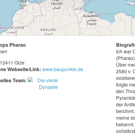
ops Pharao
Biografi
err
Ich war 
(Pharao)
12411 Gize
Über mei
ne Webseite/Link:
www.baupunkte.de
2580 v. 
existier
elles Team:
folgte m
den Thro
Pyramide
der Anti
berühmt.
meine sta
bekannt.
vollständ