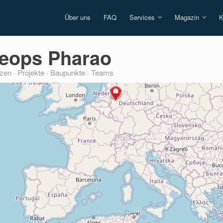
Über uns
FAQ
Services
Magazin
K
eops Pharao
zen · Projekte · Baupunkte · Teams