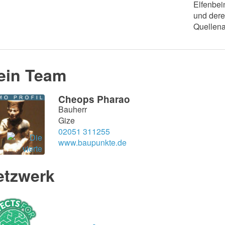
Elfenbei
und dere
Quellena
ein Team
Cheops Pharao
Bauherr
Gize
02051 311255
www.baupunkte.de
etzwerk
s·Firmen·Kooperationen