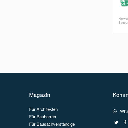
Himwei
Baupun
Magazin
Kommu
Für Architekten
What
Für Bauherren
Für Bausachverständige