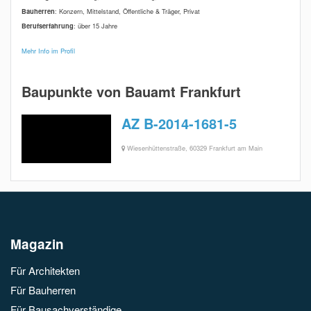
Bauherren
: Konzern, Mittelstand, Öffentliche & Träger, Privat
Berufserfahrung
: über 15 Jahre
Mehr Info im Profil
Baupunkte von Bauamt Frankfurt
AZ B-2014-1681-5
Wiesenhüttenstraße, 60329 Frankfurt am Main
Magazin
Für Architekten
Für Bauherren
Für Bausachverständige