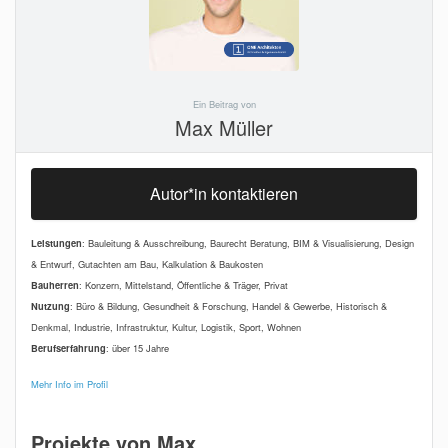
Ein Beitrag von
Max Müller
Autor*in kontaktieren
Leistungen
: Bauleitung & Ausschreibung, Baurecht Beratung, BIM & Visualisierung, Design
& Entwurf, Gutachten am Bau, Kalkulation & Baukosten
Bauherren
: Konzern, Mittelstand, Öffentliche & Träger, Privat
Nutzung
: Büro & Bildung, Gesundheit & Forschung, Handel & Gewerbe, Historisch &
Denkmal, Industrie, Infrastruktur, Kultur, Logistik, Sport, Wohnen
Berufserfahrung
: über 15 Jahre
Mehr Info im Profil
Projekte von Max