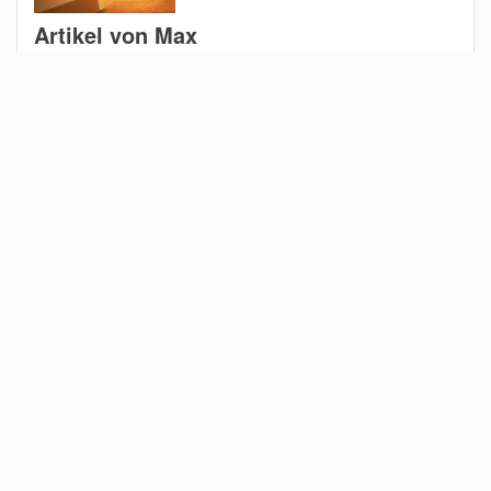
Artikel von Max
Was ist beim Bauen
einer bodengleiche
Dusche zu beachten
Bauschilder mit
Webseiten kombinieren
Magazin
Für Architekten
Für Bauherren
Für Bausachverständige