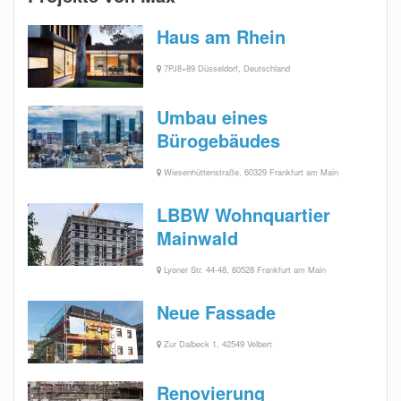
Haus am Rhein
7PJ8+89 Düsseldorf, Deutschland
Umbau eines
Bürogebäudes
Wiesenhüttenstraße, 60329 Frankfurt am Main
LBBW Wohnquartier
Mainwald
Lyoner Str. 44-48, 60528 Frankfurt am Main
Neue Fassade
Zur Dalbeck 1, 42549 Velbert
Renovierung