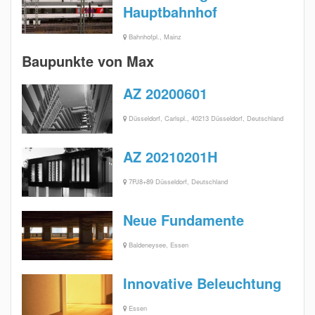
Hauptbahnhof
Bahnhofpl., Mainz
Baupunkte von Max
AZ 20200601
Düsseldorf, Carlspl., 40213 Düsseldorf, Deutschland
AZ 20210201H
7PJ8+89 Düsseldorf, Deutschland
Neue Fundamente
Baldeneysee, Essen
Innovative Beleuchtung
Essen