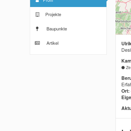
Projekte
Baupunkte
Artikel
Ulri
Desi
Kam
Zer
Ber
Erfa
Ort:
Eige
Aktu