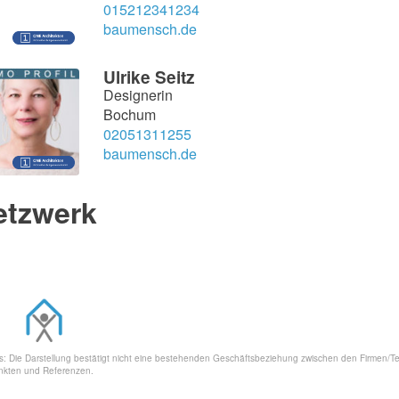
015212341234
baumensch.de
Ulrike Seitz
Designerin
Bochum
02051311255
baumensch.de
etzwerk
s·Firmen·Kooperationen
s: Die Darstellung bestätigt nicht eine bestehenden Geschäftsbeziehung zwischen den Firmen/
kten und Referenzen.