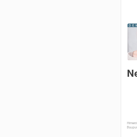
N
Team
Himwei
Baupun