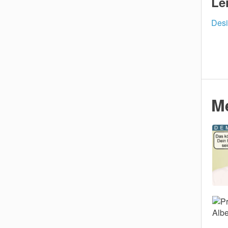
Le
Desi
M