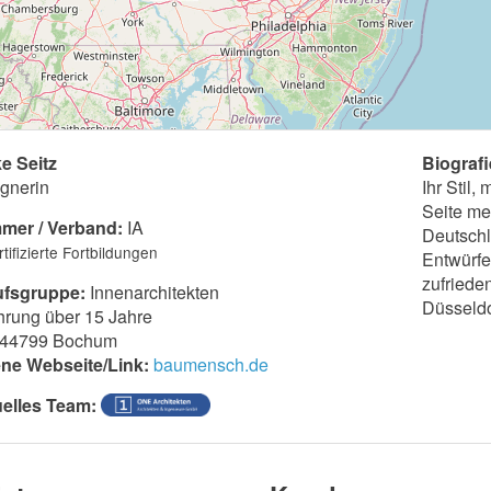
ke Seitz
Biografi
gnerin
Ihr Stil,
Seite me
mer / Verband:
IA
Deutschl
tifizierte Fortbildungen
Entwürfe
zufried
ufsgruppe:
Innenarchitekten
Düsseldo
hrung über 15 Jahre
44799 Bochum
ne Webseite/Link:
baumensch.de
elles Team: