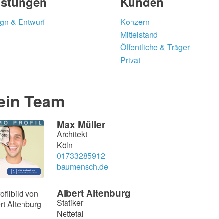
istungen
Kunden
gn & Entwurf
Konzern
Mittelstand
Öffentliche & Träger
Privat
ein Team
Max Müller
Architekt
Köln
01733285912
baumensch.de
Albert Altenburg
Statiker
Nettetal