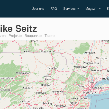
Über uns
FAQ
Services
Magazin
K
ike Seitz
zen · Projekte · Baupunkte · Teams