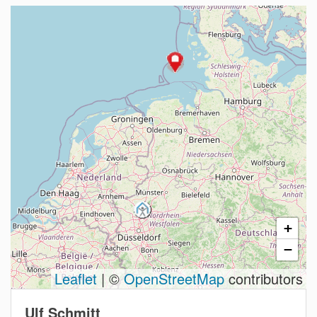
+
−
Leaflet
| ©
OpenStreetMap
contributors
Ulf Schmitt