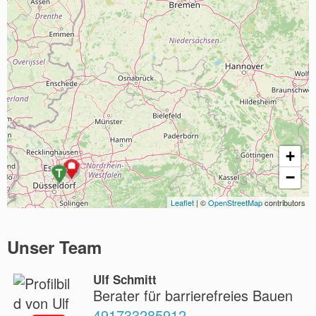
+
−
Leaflet
| ©
OpenStreetMap
contributors
Unser Team
Ulf Schmitt
Berater für barrierefreies Bauen
491733285912