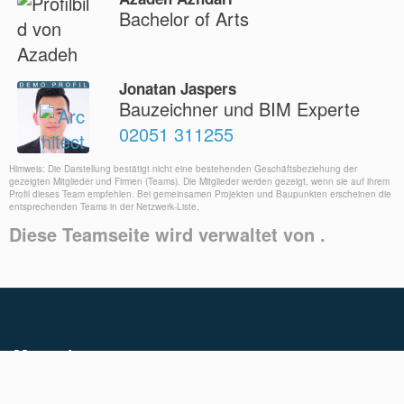
Bachelor of Arts
Jonatan Jaspers
Bauzeichner und BIM Experte
02051 311255
Himweis: Die Darstellung bestätigt nicht eine bestehenden Geschäftsbeziehung der
gezeigten Mitglieder und Firmen (Teams). Die Mitglieder werden gezeigt, wenn sie auf ihrem
Profil dieses Team empfehlen. Bei gemeinsamen Projekten und Baupunkten erscheinen die
entsprechenden Teams in der Netzwerk-Liste.
Diese Teamseite wird verwaltet von .
Magazin
Für Architekten