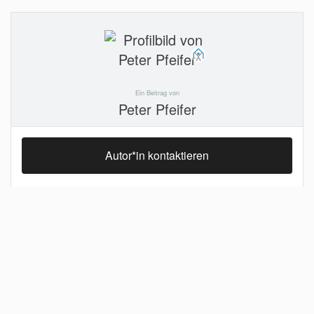
Ein Beitrag von
Peter Pfeifer
Autor*in kontaktieren
Leistungen
: Bauleitung & Ausschreibung, Planung & Werkplanung
Bauherren
: Öffentliche & Träger
Nutzung
: Gesundheit & Forschung, Kultur
Berufserfahrung
: 1-5 Jahre
Mehr Info im Profil
Projekte von Peter