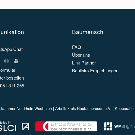
nikation
Baumensch
FAQ
sApp Chat
Über uns
Link-Partner
formular
Baulinks Empfehlungen
er bestellen
051 311 255
enkammer Nordrhein-Westfalen |
Arbeitskreis Baufachpresse e.V.
| Kooperatio