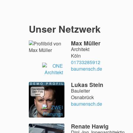
Unser Netzwerk
Max Müller
Architekt
Köln
01733285912
baumensch.de
Lukas Stein
Bauleiter
Osnabrück
baumensch.de
Renate Hawig
Dipl.-Ing. Innenarchitektin