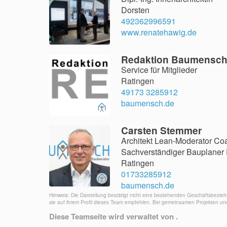
Dorsten
492362996591
www.renatehawig.de
Redaktion Baumensc
Service für Mitglieder
Ratingen
49173 3285912
baumensch.de
Carsten Stemmer
Architekt Lean-Moderator Co
Sachverständiger Bauplaner
Ratingen
01733285912
baumensch.de
Himweis: Die Darstellung bestätigt nicht eine bestehenden Geschäftsbezieh
sie auf ihrem Profil dieses Team empfehlen. Bei gemeinsamen Projekten u
Diese Teamseite wird verwaltet von .