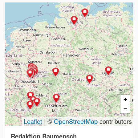
+
−
Leaflet
| ©
OpenStreetMap
contributors
Redaktion Baumensch