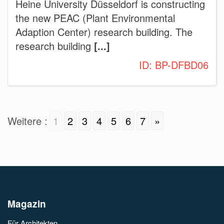
Heine University Düsseldorf is constructing
the new PEAC (Plant Environmental
Adaption Center) research building. The
research building
[...]
ID:
BP-DFBD06
Weitere :
1
2
3
4
5
6
7
»
Magazin
Für Architekten