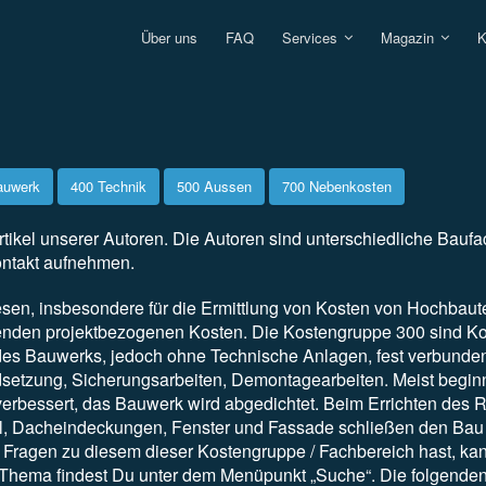
Über uns
FAQ
Services
Magazin
K
auwerk
400 Technik
500 Aussen
700 Nebenkosten
rtikel unserer Autoren. Die Autoren sind unterschiedliche Baufac
ontakt aufnehmen.
esen, insbesondere für die Ermittlung von Kosten von Hochbau
den projektbezogenen Kosten. Die Kostengruppe 300 sind Kost
 des Bauwerks, jedoch ohne Technische Anlagen, fest verbun
dsetzung, Sicherungsarbeiten, Demontagearbeiten. Meist beginn
erbessert, das Bauwerk wird abgedichtet. Beim Errichten des
, Dacheindeckungen, Fenster und Fassade schließen den Bau ab
ragen zu diesem dieser Kostengruppe / Fachbereich hast, kan
Thema findest Du unter dem Menüpunkt „Suche“. Die folgenden