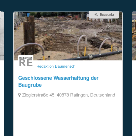
Baupunkt
Redaktion Baumensch
Geschlossene Wasserhaltung der
Baugrube
Zieglerstraße 45, 40878 Ratingen, Deutschland
Nach Auswertung der Bodengutachten wurden
Baggerschürfe durchgeführt. Auf der Baustelle
wurde bereits in 1,50 Tiefe Grundwasser
angetroffen. Zusammen mit einer Trägerbohlwand
kommt die geschlossene Wasserhaltung zum
Einsatz. Eine günstigere offene Wasserhaltung