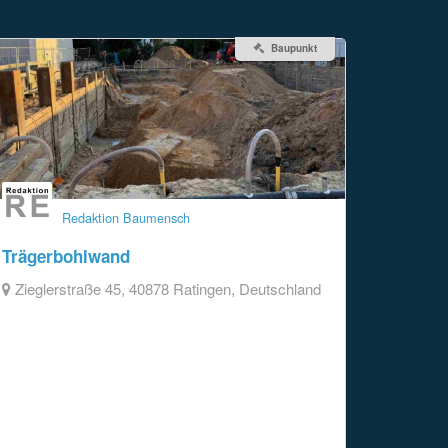
Baupunkt
Redaktion Baumensch
Trägerbohlwand
Zieglerstraße 45, 40878 Ratingen, Deutschland
Auf dem Grundstück in Ratingen wurde kürzlich
von einem Spezialtiefbau Unternehmen (Fritzsche
Tiefbau aus Neuss) mit der Herstellung einer
Trägerbohlwand zur Sicherung der Baugrube
begonnen. Dafür wurden zunächst vertikale
Stahlprofile (meist H-Träger) in regelmäßigen […]