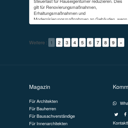
Steuerlast für Hauseigentümer reduzieren. Dies
gilt für Renovierungsmaßnahmen,
Erhaltungsmaßnahmen und
Modernisierungsmaßnahmen an Gebäuden, wenn
diese zum eigenen Haushalt gehören. Kosten, […]
Weitere :
1
2
3
4
5
6
7
8
9
»
Magazin
Kommu
Für Architekten
What
Für Bauherren
Für Bausachverständige
Kontakt
Für Innenarchitekten