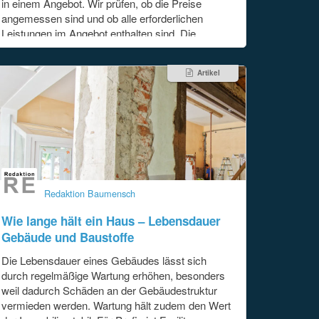
in einem Angebot. Wir prüfen, ob die Preise
angemessen sind und ob alle erforderlichen
Leistungen im Angebot enthalten sind. Die
Ergebnisse dieser Prüfung erhalten Sie entweder
in Form eines detaillierten Berichts mit korrigierten
Artikel
Zahlen oder in einem kurzen Telefonat. Die
Erstprüfung der
[...]
Redaktion Baumensch
Wie lange hält ein Haus – Lebensdauer
Gebäude und Baustoffe
Die Lebensdauer eines Gebäudes lässt sich
durch regelmäßige Wartung erhöhen, besonders
weil dadurch Schäden an der Gebäudestruktur
vermieden werden. Wartung hält zudem den Wert