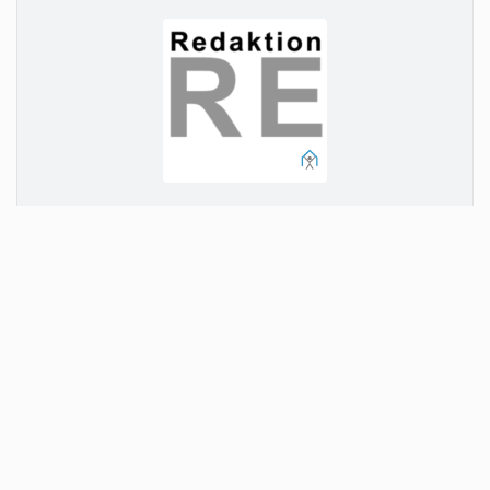
Ein Beitrag von
Redaktion Baumensch
Autor*in kontaktieren
Leistungen
: Dokumentation, Marketing
Bauherren
: Konzern, Mittelstand, Öffentliche & Träger, Privat
Nutzung
: Büro & Bildung, Handel & Gewerbe, Historisch & Denkmal, Industrie, Logistik,
Wohnen
Berufserfahrung
: über 15 Jahre