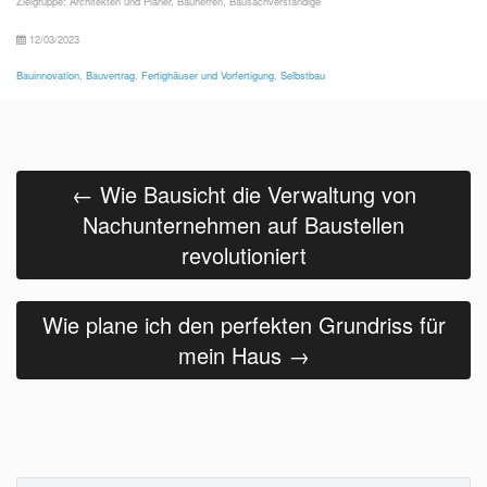
Zielgruppe:
Architekten und Planer
,
Bauherren
,
Bausachverständige
12/03/2023
Bauinnovation
,
Bauvertrag
,
Fertighäuser und Vorfertigung
,
Selbstbau
Beitrags
Navigation
←
Wie Bausicht die Verwaltung von
Nachunternehmen auf Baustellen
revolutioniert
Wie plane ich den perfekten Grundriss für
mein Haus
→