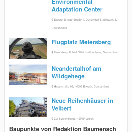
Environmental
Adaptation Center
Eduard-Schulte-Straße 1, Düsseldorf-Stadtbezirk 3,
Deutschland
Flugplatz Meiersberg
Meiersberg Airfield, Wiel, Heiligenhaus, Deutschland
Neandertalhof am
Wildgehege
Hauptstraße 69, 40699 Erkrath, Deutschland
Neue Reihenhäuser in
Velbert
Zur Sonnenblume, 42549 Velbert
Baupunkte von Redaktion Baumensch