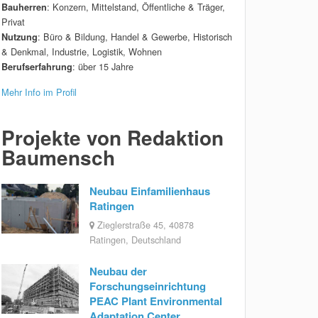
: Konzern, Mittelstand, Öffentliche & Träger,
Bauherren
Privat
: Büro & Bildung, Handel & Gewerbe, Historisch
Nutzung
& Denkmal, Industrie, Logistik, Wohnen
: über 15 Jahre
Berufserfahrung
Mehr Info im Profil
Projekte von Redaktion
Baumensch
Neubau Einfamilienhaus
Ratingen
Zieglerstraße 45, 40878
Ratingen, Deutschland
Neubau der
Forschungseinrichtung
PEAC Plant Environmental
Adaptation Center