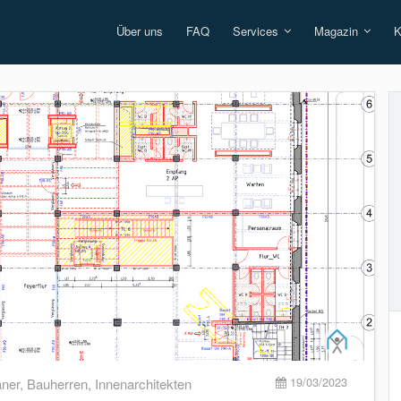
Über uns
FAQ
Services
Magazin
K
19/03/2023
aner
,
Bauherren
,
Innenarchitekten