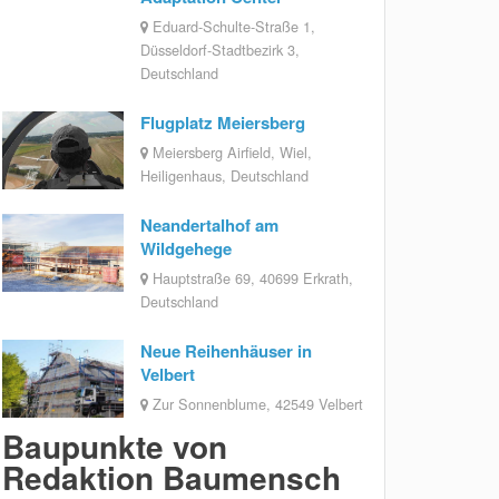
Eduard-Schulte-Straße 1,
Düsseldorf-Stadtbezirk 3,
Deutschland
Flugplatz Meiersberg
Meiersberg Airfield, Wiel,
Heiligenhaus, Deutschland
Neandertalhof am
Wildgehege
Hauptstraße 69, 40699 Erkrath,
Deutschland
Neue Reihenhäuser in
Velbert
Zur Sonnenblume, 42549 Velbert
Baupunkte von
Redaktion Baumensch