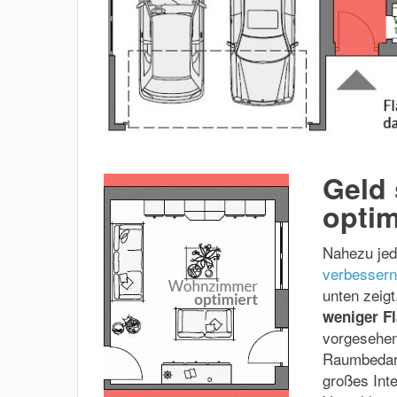
Geld 
optim
Nahezu jed
verbessern
unten zeig
weniger F
vorgesehen
Raumbedarf
großes Int