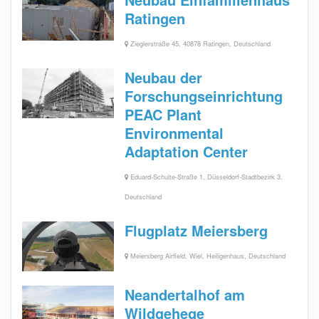
Ratingen
Zieglerstraße 45, 40878 Ratingen, Deutschland
Neubau der
Forschungseinrichtung
PEAC Plant
Environmental
Adaptation Center
Eduard-Schulte-Straße 1, Düsseldorf-Stadtbezirk 3,
Deutschland
Flugplatz Meiersberg
Meiersberg Airfield, Wiel, Heiligenhaus, Deutschland
Neandertalhof am
Wildgehege