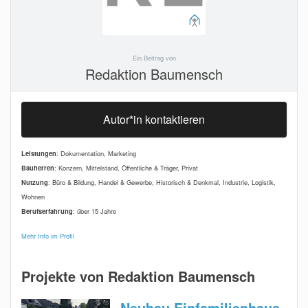
Ein Beitrag von
Redaktion Baumensch
Autor*in kontaktieren
Leistungen
: Dokumentation, Marketing
Bauherren
: Konzern, Mittelstand, Öffentliche & Träger, Privat
Nutzung
: Büro & Bildung, Handel & Gewerbe, Historisch & Denkmal, Industrie, Logistik,
Wohnen
Berufserfahrung
: über 15 Jahre
Mehr Info im Profil
Projekte von Redaktion Baumensch
Neubau Einfamilienhaus