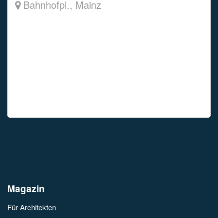
Bahnhofpl., Mainz
Mein Unternehmen hat im Bauabschnitt A
die Gleisarbeiten für die Anbindung nach
Wiesbaden durchgeführt. Wir waren
verantwortlich für die Projektierung und
Verlegung der Trasse ohne Ober- und
Unterbau. Darüber hinaus wurden durch
uns Unterhaltungs- […]
Magazin
Für Architekten