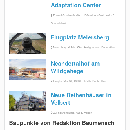
Adaptation Center
Eduard-Schulte-Straße 1, Düsseldorf-Stadtbezirk 3,
Deutschland
Flugplatz Meiersberg
Meiersberg Airfield, Wiel, Heiligenhaus, Deutschland
Neandertalhof am
Wildgehege
Hauptstraße 69, 40699 Erkrath, Deutschland
Neue Reihenhäuser in
Velbert
Zur Sonnenblume, 42549 Velbert
Baupunkte von Redaktion Baumensch