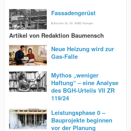
Fassadengerüst
Brachter Str. 63, 40882 Ratingen
Artikel von Redaktion Baumensch
Neue Heizung wird zur
Gas-Falle
Mythos „weniger
Haftung“ – eine Analyse
des BGH-Urteils VII ZR
119/24
Leistungsphase 0 –
Bauprojekte beginnen
vor der Planung