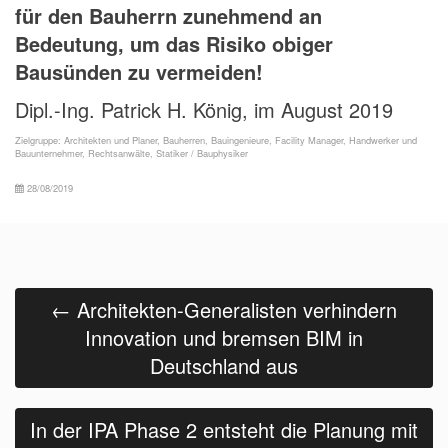
für den Bauherrn zunehmend an
Bedeutung, um das Risiko obiger
Bausünden zu vermeiden!
Dipl.-Ing. Patrick H. König, im August 2019
Zielgruppe:
Architekten und Planer
,
Bauherren
,
Bauingenieure
,
Facility Manager
,
Handwerker und
Bauunternehmer
,
Rechtsanwälte
,
Statiker / Bauphysiker
28/08/2019
Beitrags
Navigation
←
Architekten-Generalisten verhindern
Innovation und bremsen BIM in
Deutschland aus
In der IPA Phase 2 entsteht die Planung mit