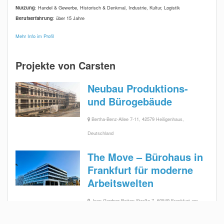
Nutzung
: Handel & Gewerbe, Historisch & Denkmal, Industrie, Kultur, Logistik
Berufserfahrung
: über 15 Jahre
Mehr Info im Profil
Projekte von Carsten
Neubau Produktions-
und Bürogebäude
Bertha-Benz-Allee 7-11, 42579 Heiligenhaus,
Deutschland
The Move – Bürohaus in
Frankfurt für moderne
Arbeitswelten
Jean-Gardner-Batten-Straße 7, 60549 Frankfurt am
Main, Deutschland