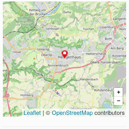
+
−
Leaflet
| ©
OpenStreetMap
contributors