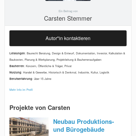
Ein Beitrag von
Carsten Stemmer
Autor*in kontaktieren
Leistungen
: Baurecht Beratung, Design & Entwurf, Dokumentation, Investor, Kalkulation &
Baukosten, Planung & Werkplanung, Projektleitung & Bauherrenaufgaben
Bauherren
: Konzern, Öffentliche & Träger, Privat
Nutzung
: Handel & Gewerbe, Historisch & Denkmal, Industrie, Kultur, Logistik
Berufserfahrung
: über 15 Jahre
Mehr Info im Profil
Projekte von Carsten
Neubau Produktions-
und Bürogebäude