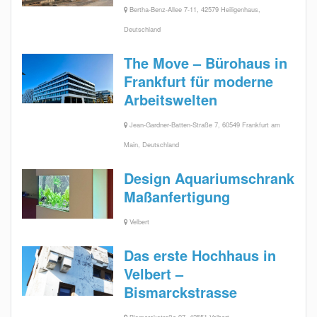
Bertha-Benz-Allee 7-11, 42579 Heiligenhaus,
Deutschland
The Move – Bürohaus in
Frankfurt für moderne
Arbeitswelten
Jean-Gardner-Batten-Straße 7, 60549 Frankfurt am
Main, Deutschland
Design Aquariumschrank
Maßanfertigung
Velbert
Das erste Hochhaus in
Velbert –
Bismarckstrasse