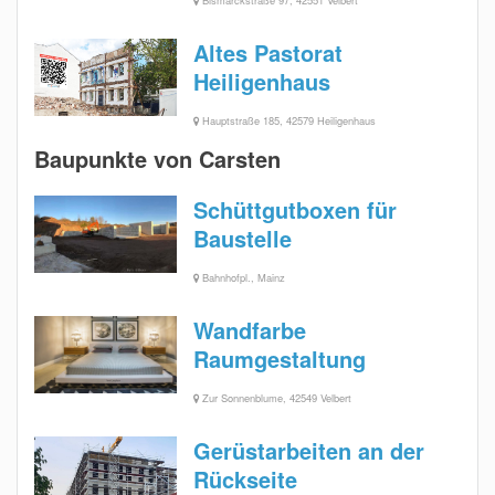
Bismarckstraße 97, 42551 Velbert
Altes Pastorat
Heiligenhaus
Hauptstraße 185, 42579 Heiligenhaus
Baupunkte von Carsten
Schüttgutboxen für
Baustelle
Bahnhofpl., Mainz
Wandfarbe
Raumgestaltung
Zur Sonnenblume, 42549 Velbert
Gerüstarbeiten an der
Rückseite