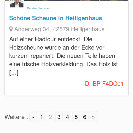
Carsten Stemmer
Schöne Scheune in Heiligenhaus
Angerweg 34, 42579 Heiligenhaus
Auf einer Radtour entdeckt! Die
Holzscheune wurde an der Ecke vor
kurzem repariert. Die neuen Teile haben
eine frische Holzverkleidung. Das Holz ist
[...]
ID:
BP-F4DC01
Weitere :
«
1
2
3
4
5
6
»