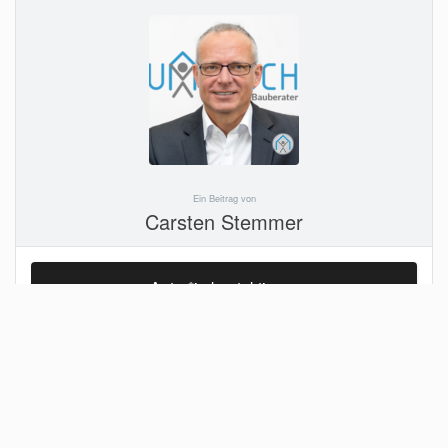
Ein Beitrag von
Carsten Stemmer
Autor*in kontaktieren
Leistungen
: Baurecht Beratung, Design & Entwurf, Dokumentation, Investor, Kalkulation &
Baukosten, Planung & Werkplanung, Projektleitung & Bauherrenaufgaben
Bauherren
: Konzern, Öffentliche & Träger, Privat
Nutzung
: Handel & Gewerbe, Historisch & Denkmal, Industrie, Kultur, Logistik
Berufserfahrung
: über 15 Jahre