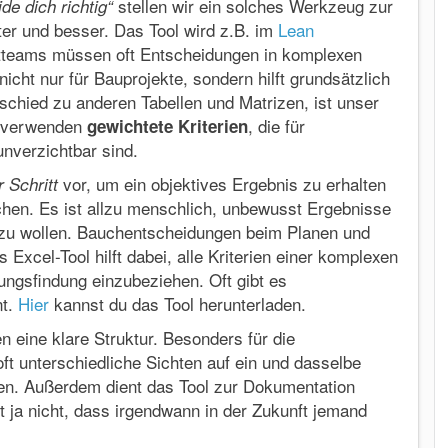
stellen wir ein solches Werkzeug zur
e dich richtig“
er und besser. Das Tool wird z.B. im
Lean
ktteams müssen oft Entscheidungen in komplexen
nicht nur für Bauprojekte, sondern hilft grundsätzlich
schied zu anderen Tabellen und Matrizen, ist unser
ir verwenden
, die für
gewichtete Kriterien
nverzichtbar sind.
vor, um ein objektives Ergebnis zu erhalten
r Schritt
hen. Es ist allzu menschlich, unbewusst Ergebnisse
zu wollen. Bauchentscheidungen beim Planen und
 Excel-Tool hilft dabei, alle Kriterien einer komplexen
ungsfindung einzubeziehen. Oft gibt es
nt.
Hier
kannst du das Tool herunterladen.
eine klare Struktur. Besonders für die
t unterschiedliche Sichten auf ein und dasselbe
fen. Außerdem dient das Tool zur Dokumentation
 ja nicht, dass irgendwann in der Zukunft jemand