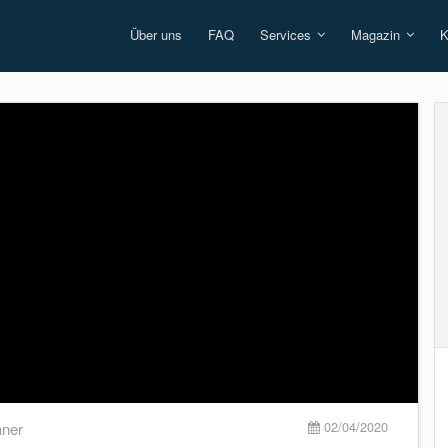
Über uns
FAQ
Services
Magazin
K
02/04/2020
aner