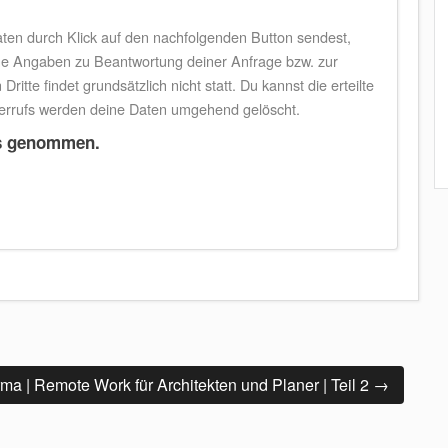
en durch Klick auf den nachfolgenden Button sendest,
eine Angaben zu Beantwortung deiner Anfrage bzw. zur
te findet grundsätzlich nicht statt. Du kannst die erteilte
iderrufs werden deine Daten umgehend gelöscht.
s genommen.
irma | Remote Work für Architekten und Planer | Teil 2
→