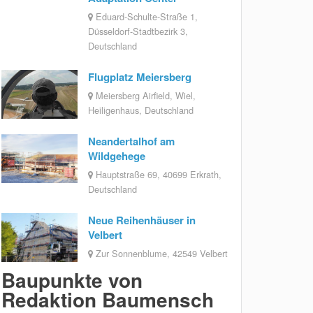
Eduard-Schulte-Straße 1,
Düsseldorf-Stadtbezirk 3,
Deutschland
Flugplatz Meiersberg
Meiersberg Airfield, Wiel,
Heiligenhaus, Deutschland
Neandertalhof am
Wildgehege
Hauptstraße 69, 40699 Erkrath,
Deutschland
Neue Reihenhäuser in
Velbert
Zur Sonnenblume, 42549 Velbert
Baupunkte von
Redaktion Baumensch