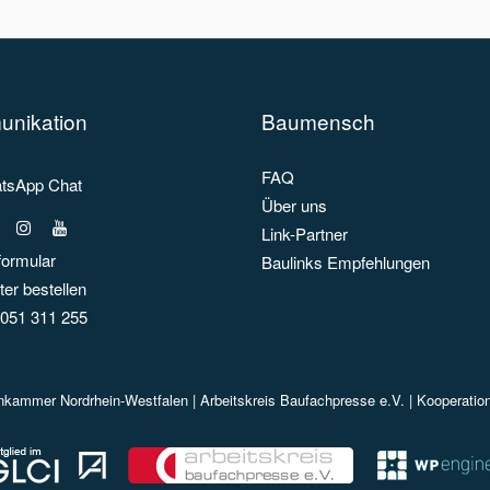
nikation
Baumensch
FAQ
sApp Chat
Über uns
Link-Partner
formular
Baulinks Empfehlungen
er bestellen
051 311 255
enkammer Nordrhein-Westfalen |
Arbeitskreis Baufachpresse e.V.
| Kooperatio