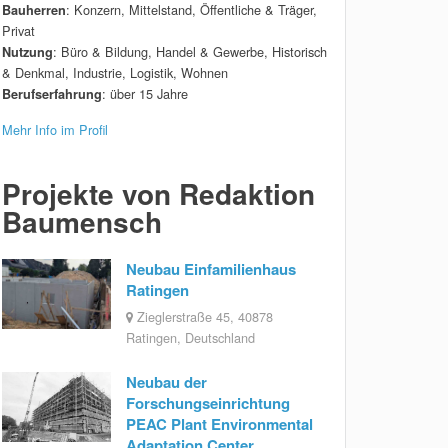
: Konzern, Mittelstand, Öffentliche & Träger,
Bauherren
Privat
: Büro & Bildung, Handel & Gewerbe, Historisch
Nutzung
& Denkmal, Industrie, Logistik, Wohnen
: über 15 Jahre
Berufserfahrung
Mehr Info im Profil
Projekte von Redaktion
Baumensch
Neubau Einfamilienhaus
Ratingen
Zieglerstraße 45, 40878
Ratingen, Deutschland
Neubau der
Forschungseinrichtung
PEAC Plant Environmental
Adaptation Center