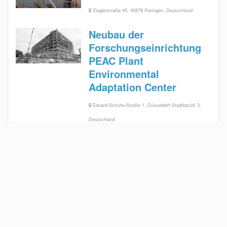
Zieglerstraße 45, 40878 Ratingen, Deutschland
Neubau der
Forschungseinrichtung
PEAC Plant
Environmental
Adaptation Center
Eduard-Schulte-Straße 1, Düsseldorf-Stadtbezirk 3,
Deutschland
Flugplatz Meiersberg
Meiersberg Airfield, Wiel, Heiligenhaus, Deutschland
Neandertalhof am
Wildgehege
Hauptstraße 69, 40699 Erkrath, Deutschland