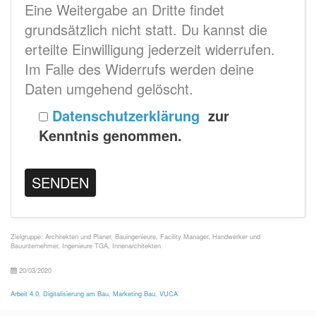
Eine Weitergabe an Dritte findet
grundsätzlich nicht statt. Du kannst die
erteilte Einwilligung jederzeit widerrufen.
Im Falle des Widerrufs werden deine
Daten umgehend gelöscht.
Datenschutzerklärung
zur
Kenntnis genommen.
Zielgruppe:
Architekten und Planer
,
Bauingenieure
,
Facility Manager
,
Handwerker und
Bauunternehmer
,
Ingenieure TGA
,
Innenarchitekten
20/03/2020
Arbeit 4.0
,
Digitalisierung am Bau
,
Marketing Bau
,
VUCA