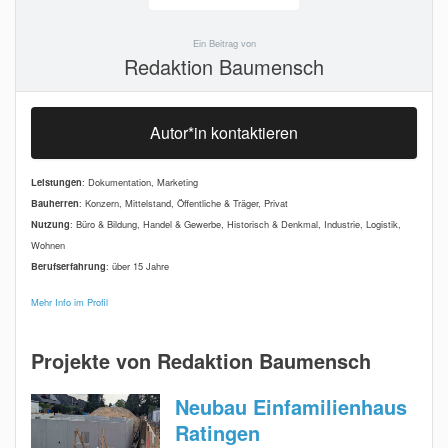
Ein Beitrag von
Redaktion Baumensch
Autor*in kontaktieren
Leistungen
: Dokumentation, Marketing
Bauherren
: Konzern, Mittelstand, Öffentliche & Träger, Privat
Nutzung
: Büro & Bildung, Handel & Gewerbe, Historisch & Denkmal, Industrie, Logistik,
Wohnen
Berufserfahrung
: über 15 Jahre
Mehr Info im Profil
Projekte von Redaktion Baumensch
Neubau Einfamilienhaus
Ratingen