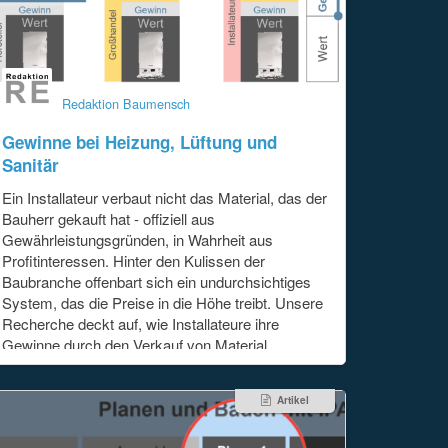
Redaktion Baumensch
Gewinne bei Heizung, Lüftung und
Sanitär
Ein Installateur verbaut nicht das Material, das der
Bauherr gekauft hat - offiziell aus
Gewährleistungsgründen, in Wahrheit aus
Profitinteressen. Hinter den Kulissen der
Baubranche offenbart sich ein undurchsichtiges
System, das die Preise in die Höhe treibt. Unsere
Recherche deckt auf, wie Installateure ihre
Gewinne durch den Verkauf von Material
subventionieren und welche Auswirkungen dies
auf die Endkunden hat. Ein neues Konzept könnte
Artikel
für mehr Transparenz und Fairness sorgen. Lesen
Sie, wie sich die
[...]