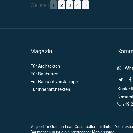
Weitere :
1
2
3
4
»
Magazin
Kommu
Für Architekten
What
Für Bauherren
Für Bausachverständige
Kontakt
Für Innenarchitekten
Newslett
+49 2
Mitglied im
German Lean Construction Institute |
Architekt
Baumensch © ist ein eingetragener Markenname.