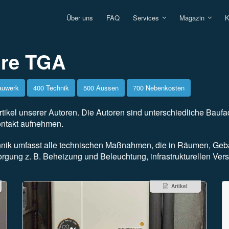
Über uns
FAQ
Services
Magazin
K
ure TGA
auwerk
400 Technik
500 Aussen
700 Nebenkosten
rtikel unserer Autoren. Die Autoren sind unterschiedliche Baufac
ontakt aufnehmen.
hnik umfasst alle technischen Maßnahmen, die in Räumen, Gebä
rgung z. B. Beheizung und Beleuchtung, infrastrukturellen Ver
Artikel