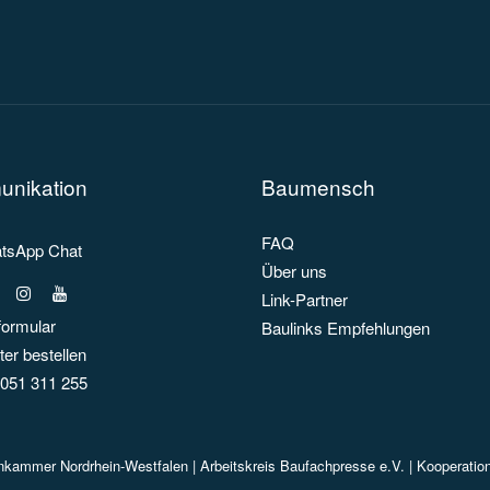
nikation
Baumensch
FAQ
sApp Chat
Über uns
Link-Partner
formular
Baulinks Empfehlungen
er bestellen
051 311 255
enkammer Nordrhein-Westfalen |
Arbeitskreis Baufachpresse e.V.
| Kooperatio