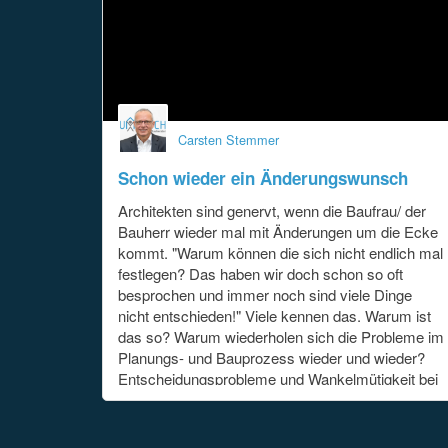
Carsten Stemmer
Schon wieder ein Änderungswunsch
Architekten sind genervt, wenn die Baufrau/ der
Bauherr wieder mal mit Änderungen um die Ecke
kommt. "Warum können die sich nicht endlich mal
festlegen? Das haben wir doch schon so oft
besprochen und immer noch sind viele Dinge
nicht entschieden!" Viele kennen das. Warum ist
das so? Warum wiederholen sich die Probleme im
Planungs- und Bauprozess wieder und wieder?
Entscheidungsprobleme und Wankelmütigkeit bei
Bauherren ist ein Ausdruck von Unsicherheit. Es
gibt Wege aus diesen Sackgassen.