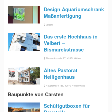
Design Aquariumschrank
Maßanfertigung
Velbert
Das erste Hochhaus in
Velbert –
Bismarckstrasse
Bismarckstraße 97, 42551 Velbert
Altes Pastorat
Heiligenhaus
Hauptstraße 185, 42579 Heiligenhaus
Baupunkte von Carsten
Schüttgutboxen für