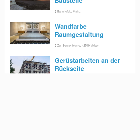
Baustelle
Bahnhofpl., Mainz
Wandfarbe
Raumgestaltung
Zur Sonnenblume, 42549 Velbert
Gerüstarbeiten an der
Rückseite
Hauptstraße 214, 42579 Heiligenhaus, Deutschland
Gute Zusammenarbeit
mit dem Amt für
Denkmalschutz
Szewska 37, 50-139 Wrocław, Polen
Rohbauarbeiten und