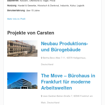
Bauherren
: Konzern, Öffentliche & Träger, Privat
Nutzung
: Handel & Gewerbe, Historisch & Denkmal, Industrie, Kultur, Logistik
Berufserfahrung
: über 15 Jahre
Mehr Info im Profil
Projekte von Carsten
Neubau Produktions-
und Bürogebäude
Bertha-Benz-Allee 7-11, 42579 Heiligenhaus,
Deutschland
The Move – Bürohaus in
Frankfurt für moderne
Arbeitswelten
Jean-Gardner-Batten-Straße 7, 60549 Frankfurt am
Main, Deutschland