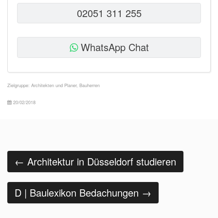
02051 311 255
WhatsApp Chat
Zielgruppe:
Architekten und Planer
,
Bauherren
20/02/2018
Beitrags
Navigation
←
Architektur in Düsseldorf studieren
D | Baulexikon Bedachungen
→