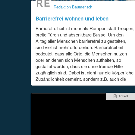
Redaktion Baumensch
Barrierefrei wohnen und leben
Barrierefreiheit ist mehr als Rampen statt Treppen,
breite Türen und absenkbare Busse. Um den
Alltag aller Menschen barrierefrei zu gestalten,
sind viel ist mehr erforderlich. Barrierefreiheit
bedeutet, dass alle Orte, die Menschen nutzen
oder an denen sich Menschen aufhalten, so
gestaltet werden, dass sie ohne fremde Hilfe
zugänglich sind. Dabei ist nicht nur die körperliche
Zugänglichkeit gemeint, sondern z.B. auch die
Kommunikation. Barrierefreiheit ist mehr als nur
ein Schlagwort – sie verbessert das
[...]
Artikel