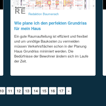
Redaktion Baumensch
Wie plane ich den perfekten Grundriss
für mein Haus
Ein gute Raumaufteilung ist effizient und flexibel
und um unnötige Baukosten zu vermeiden
müssen Verkehrsflächen schon in der Planung
Haus Grundriss minimiert werden. Die
Bedürfnisse der Bewohner ändern sich im Laufe
der Zeit.
10
11
12
13
14
15
16
17
»