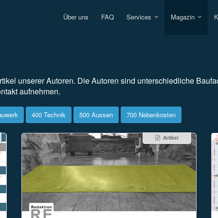
Über uns
FAQ
Services
Magazin
K
rtikel unserer Autoren. Die Autoren sind unterschiedliche Baufac
ontakt aufnehmen.
auwerk
400 Technik
500 Aussen
700 Nebenkosten
Artikel