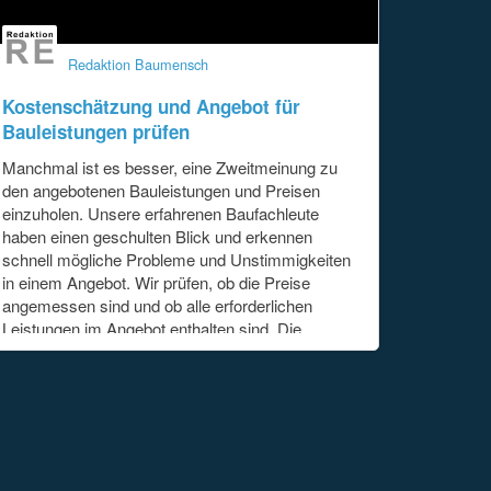
Redaktion Baumensch
Kostenschätzung und Angebot für
Bauleistungen prüfen
Manchmal ist es besser, eine Zweitmeinung zu
den angebotenen Bauleistungen und Preisen
einzuholen. Unsere erfahrenen Baufachleute
haben einen geschulten Blick und erkennen
schnell mögliche Probleme und Unstimmigkeiten
in einem Angebot. Wir prüfen, ob die Preise
angemessen sind und ob alle erforderlichen
Leistungen im Angebot enthalten sind. Die
Ergebnisse dieser Prüfung erhalten Sie entweder
in Form eines detaillierten Berichts mit korrigierten
Zahlen oder in einem kurzen Telefonat. Die
Erstprüfung der
[...]