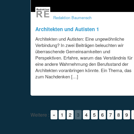
Redaktion Baumensch
Architekten und Autisten 1
Architekten und Autisten: Eine ungewöhnliche
Verbindung? In zwei Beiträgen beleuchten wir
überraschende Gemeinsamkeiten und
Perspektiven. Erfahre, warum das Verständnis für
eine andere Wahrnehmung den Berufsstand der
Architekten voranbringen könnte. Ein Thema, das
zum Nachdenken […]
Weitere :
«
1
2
3
4
5
6
7
8
9