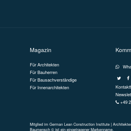
Beitrags
Navigation
Magazin
Kommu
Für Architekten
What
Für Bauherren
Für Bausachverständige
Kontakt
Für Innenarchitekten
Newslett
+49 2
Mitglied im
German Lean Construction Institute |
Architekt
Baumensch © ist ein eingetragener Markenname.