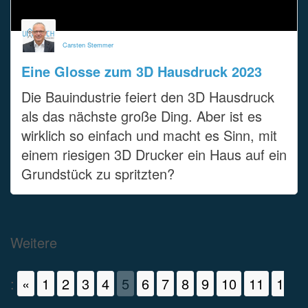
Carsten Stemmer
Eine Glosse zum 3D Hausdruck 2023
Die Bauindustrie feiert den 3D Hausdruck
als das nächste große Ding. Aber ist es
wirklich so einfach und macht es Sinn, mit
einem riesigen 3D Drucker ein Haus auf ein
Grundstück zu spritzten?
Weitere
:
«
1
2
3
4
5
6
7
8
9
10
11
1