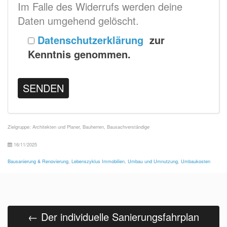
Im Falle des Widerrufs werden deine
Daten umgehend gelöscht.
Datenschutzerklärung
zur
Kenntnis genommen.
Zielgruppe:
Architekten und Planer
,
Bauherren
,
Bausachverständige
16/11/2025
Bausanierung & Renovierung
,
Lebenszyklus Immobilien
,
Umbau und Umnutzung
,
Umbaukosten
Beitrags
Navigation
←
Der individuelle Sanierungsfahrplan