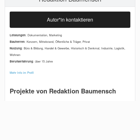
Autor*in kontaktieren
Leistungen
: Dokumentation, Marketing
Bauherren
: Konzern, Mittelstand, Öffentliche & Träger, Privat
Nutzung
: Büro & Bildung, Handel & Gewerbe, Historisch & Denkmal, Industrie, Logistik,
Wohnen
Berufserfahrung
: über 15 Jahre
Mehr Info im Profil
Projekte von Redaktion Baumensch
Neubau Einfamilienhaus
Ratingen
Zieglerstraße 45, 40878 Ratingen, Deutschland
Neubau der