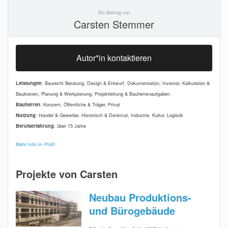
Ein Beitrag von
Carsten Stemmer
Autor*in kontaktieren
Leistungen
: Baurecht Beratung, Design & Entwurf, Dokumentation, Investor, Kalkulation &
Baukosten, Planung & Werkplanung, Projektleitung & Bauherrenaufgaben
Bauherren
: Konzern, Öffentliche & Träger, Privat
Nutzung
: Handel & Gewerbe, Historisch & Denkmal, Industrie, Kultur, Logistik
Berufserfahrung
: über 15 Jahre
Mehr Info im Profil
Projekte von Carsten
Neubau Produktions-
und Bürogebäude