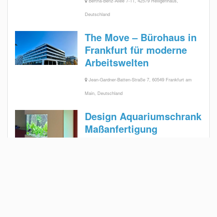
Bertha-Benz-Allee 7-11, 42579 Heiligenhaus,
Deutschland
The Move – Bürohaus in
Frankfurt für moderne
Arbeitswelten
Jean-Gardner-Batten-Straße 7, 60549 Frankfurt am
Main, Deutschland
Design Aquariumschrank
Maßanfertigung
Velbert
Das erste Hochhaus in
Velbert –
Bismarckstrasse
Bismarckstraße 97, 42551 Velbert