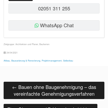
02051 311 255
WhatsApp Chat
Zielgruppe:
Architekten und Planer
,
Bauherren
24/04/2021
Altbau
,
Bausanierung & Renovierung
,
Projektmanagement
,
Selbstbau
Beitrags
Navigation
←
Bauen ohne Baugenehmigung – das
vereinfachte Genehmigungsverfahren