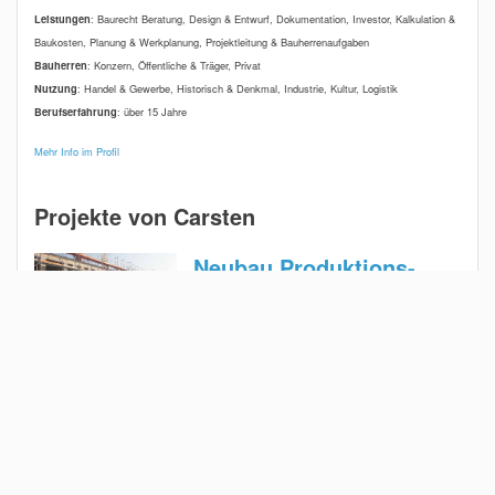
Leistungen
: Baurecht Beratung, Design & Entwurf, Dokumentation, Investor, Kalkulation &
Baukosten, Planung & Werkplanung, Projektleitung & Bauherrenaufgaben
Bauherren
: Konzern, Öffentliche & Träger, Privat
Nutzung
: Handel & Gewerbe, Historisch & Denkmal, Industrie, Kultur, Logistik
Berufserfahrung
: über 15 Jahre
Mehr Info im Profil
Projekte von Carsten
Neubau Produktions-
und Bürogebäude
Bertha-Benz-Allee 7-11, 42579 Heiligenhaus,
Deutschland
The Move – Bürohaus in
Frankfurt für moderne
Arbeitswelten